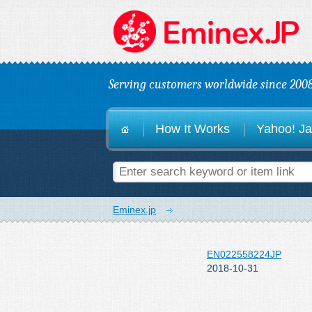
E
Serving customers worldwide since 2008
How It Works
Yahoo! Ja
Eminex.jp
EN022558224JP
2018-10-31