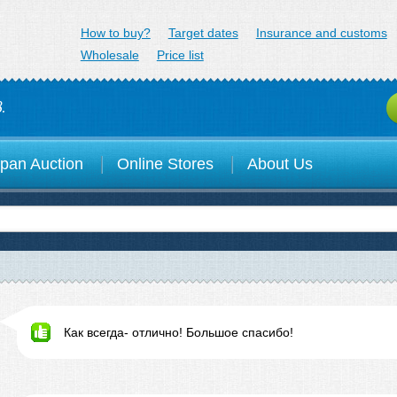
minex.jp
How to buy?
Target dates
Insurance and customs
Wholesale
Price list
.
pan Auction
Online Stores
About Us
Как всегда- отлично! Большое спасибо!