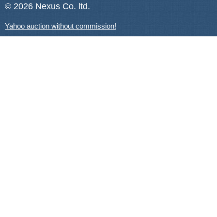
© 2026 Nexus Co. ltd.
Yahoo auction without commission!
Contacts:
Support
+81-78-600-0815
How It Works
Yahoo! Japan Auction
Online Stores
About Us
How to buy?
Target dates
Insurance and customs
Wholesale
Price list