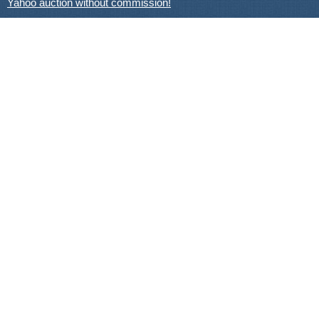
Yahoo auction without commission!
Contacts:
Support
+81-78-600-0815
How It Works
Yahoo! Japan Auction
Online Stores
About Us
How to buy?
Target dates
Insurance and customs
Wholesale
Price list
Afflilate programm
Privacy Policy
Shipping Calculator